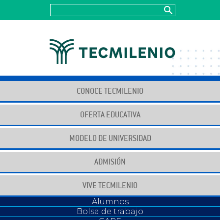
CONOCE TECMILENIO
OFERTA EDUCATIVA
MODELO DE UNIVERSIDAD
Juntos construyendo
para un futuro positivo
ADMISIÓN
VIVE TECMILENIO
Alumnos
Bolsa de trabajo