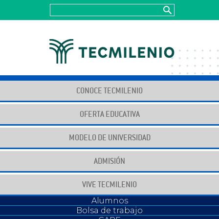
CONOCE TECMILENIO
OFERTA EDUCATIVA
MODELO DE UNIVERSIDAD
Juntos construyendo
para un futuro positivo
ADMISIÓN
VIVE TECMILENIO
Alumnos
Bolsa de trabajo