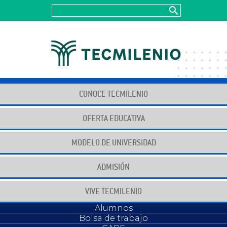
CONOCE TECMILENIO
OFERTA EDUCATIVA
MODELO DE UNIVERSIDAD
Juntos construyendo
para un futuro positivo
ADMISIÓN
VIVE TECMILENIO
Alumnos
¿Cómo ser una empresa
Bolsa de trabajo