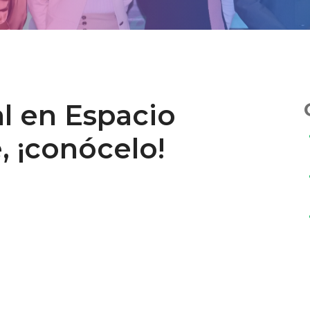
l en Espacio
, ¡conócelo!