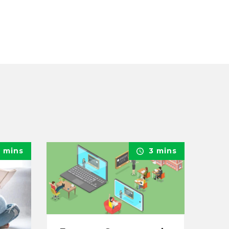
 mins
3 mins