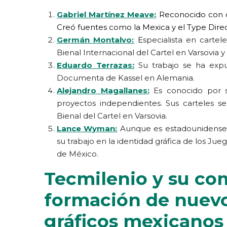
Gabriel Martínez Meave
:
R
econocido con d
Creó fuentes como la Mexica y el Type Direct
Germán Montalvo
:
E
specialista en cartel
Bienal Internacional del Cartel en Varsovia y 
Eduardo Terrazas
:
Su trabajo se ha expu
Documenta de Kassel en Alemania.
Alejandro Magallanes
:
Es conocido por su
proyectos independientes. Sus carteles se
Bienal del Cartel en Varsovia.
Lance Wyman
:
Aunque es estadounidense,
su trabajo en la identidad gráfica de los Ju
de México.
Tecmilenio y su co
formación de nuev
gráficos mexicanos