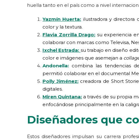
huella tanto en el país como a nivel internacion
Yazmín Huerta
:
ilustradora y directora 
color y la textura.
Flavia Zorrilla Drago
:
su experiencia en
colaborar con marcas como Televisa, Nest
Ixchel Estrada
:
su trabajo en diseño edi
color e imágenes que asemejan a
collag
Andonella
:
combina las tendencias de
permitió colaborar en el documental Me
Polly Jiménez
:
creadora de Short Stories
digitales.
Miren Quintana
:
a través de su propia m
enfocándose principalmente en la caligraf
Diseñadores que c
Estos diseñadores impulsan su carrera profes