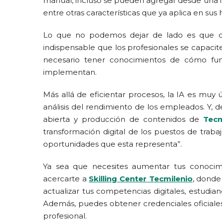
manual, incluso se pueden agregar desde una im
entre otras características que ya aplica en sus 
Lo que no podemos dejar de lado es que con l
indispensable que los profesionales se capacit
necesario tener conocimientos de cómo func
implementan.
Más allá de eficientar procesos, la IA es muy 
análisis del rendimiento de los empleados. Y,
abierta y producción de contenidos de
Tecm
transformación digital de los puestos de traba
oportunidades que esta representa”.
Ya sea que necesites aumentar tus conocimie
acercarte a
Skilling Center Tecmilenio
, donde
actualizar tus competencias digitales, estudi
Además, puedes obtener credenciales oficiales
profesional.