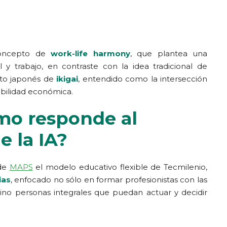
 concepto de
work-life harmony
, que plantea una
 y trabajo, en contraste con la idea tradicional de
pto japonés de
ikigai
, entendido como la intersección
nibilidad económica.
mo responde al
e la IA?
 de
MAPS
el modelo educativo flexible de Tecmilenio,
ias
, enfocado no sólo en formar profesionistas con las
o personas integrales que puedan actuar y decidir