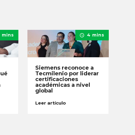
 mins
4 mins
Siemens reconoce a
qué
Tecmilenio por liderar
certificaciones
a
académicas a nivel
global
Leer artículo