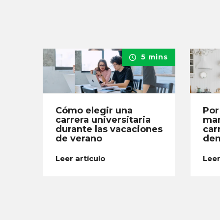
5 mins
Cómo elegir una
Por
carrera universitaria
man
durante las vacaciones
car
de verano
dem
Leer artículo
Leer