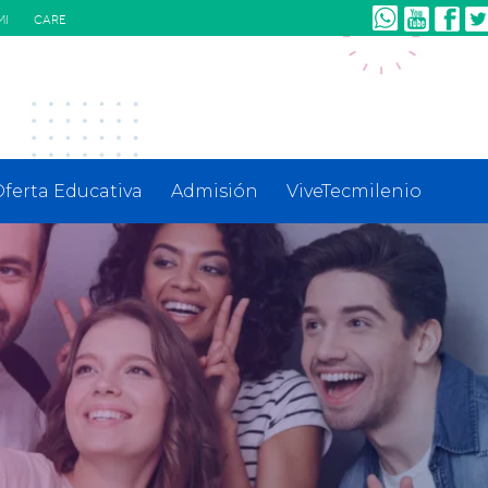
MI
CARE
ferta Educativa
Admisión
ViveTecmilenio