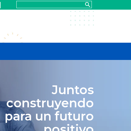
Juntos
construyendo
para un futuro
positivo