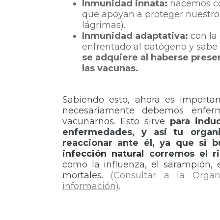
Inmunidad innata:
nacemos con
que apoyan a proteger nuestro o
lágrimas).
Inmunidad adaptativa:
con la
enfrentado al patógeno y sabe 
se adquiere al haberse pres
las vacunas.
Sabiendo esto, ahora es import
necesariamente debemos enferm
vacunarnos. Esto sirve
para indu
enfermedades, y así tu organ
reaccionar ante él, ya que si
infección natural
corremos el r
como la influenza, el sarampión,
mortales.
(Consultar a la Orga
información)
.