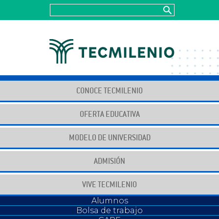
CONOCE TECMILENIO
OFERTA EDUCATIVA
MODELO DE UNIVERSIDAD
Juntos construyendo
para un futuro positivo
ADMISIÓN
VIVE TECMILENIO
Alumnos
Bolsa de trabajo