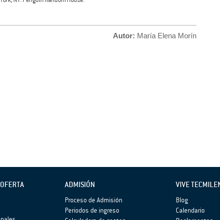
Autor:
María Elena Morín
 OFERTA
ADMISIÓN
VIVE TECMILE
Proceso de Admisión
Blog
Periodos de ingreso
Calendario
onales