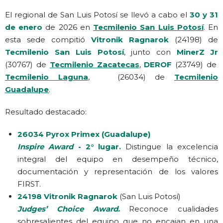
El regional de San Luis Potosí se llevó a cabo el
30 y 31
de enero
de 2026 en
Tecmilenio San Luis Potosí
. En
esta sede compitió
Vitronik Ragnarok
(24198) de
Tecmilenio San Luis Potosí
, junto con
MinerZ Jr
(30767) de
Tecmilenio Zacatecas
,
DEROF
(23749) de
Tecmilenio Laguna
,
(26034) de
Tecmilenio
Guadalupe
.
Resultado destacado:
26034 Pyrox Primex (Guadalupe)
Inspire Award
- 2° lugar.
Distingue la excelencia
integral del equipo en desempeño técnico,
documentación y representación de los valores
FIRST.
24198 Vitronik Ragnarok
(San Luis Potosí)
Judges’ Choice Award.
Reconoce cualidades
sobresalientes del equipo que no encajan en una