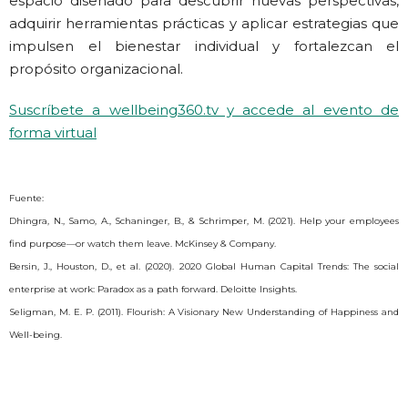
espacio diseñado para descubrir nuevas perspectivas,
adquirir herramientas prácticas y aplicar estrategias que
impulsen el bienestar individual y fortalezcan el
propósito organizacional.
Suscríbete a wellbeing360.tv y accede al evento de
forma virtual
Fuente:
Dhingra, N., Samo, A., Schaninger, B., & Schrimper, M. (2021). Help your employees
find purpose—or watch them leave. McKinsey & Company.
Bersin, J., Houston, D., et al. (2020). 2020 Global Human Capital Trends: The social
enterprise at work: Paradox as a path forward. Deloitte Insights.
Seligman, M. E. P. (2011). Flourish: A Visionary New Understanding of Happiness and
Well-being.