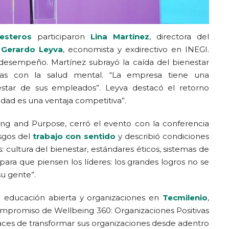
lesteros
participaron
Lina Martínez
, directora del
y
Gerardo Leyva
, economista y exdirectivo en INEGI.
desempeño. Martínez subrayó la caída del bienestar
esas con la salud mental. “La empresa tiene una
estar de sus empleados”. Leyva destacó el retorno
idad es una ventaja competitiva”.
ning and Purpose, cerró el evento con la conferencia
asgos del
trabajo con sentido
y describió condiciones
: cultura del bienestar, estándares éticos, sistemas de
para que piensen los líderes: los grandes logros no se
su gente”.
de educación abierta y organizaciones en
Tecmilenio
,
 compromiso de Wellbeing 360: Organizaciones Positivas
paces de transformar sus organizaciones desde adentro