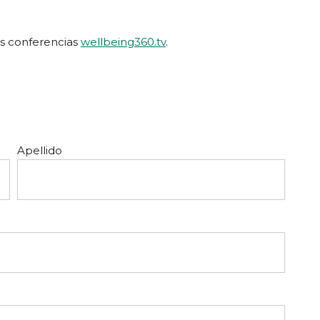
as conferencias
wellbeing360.tv
.
Apellido