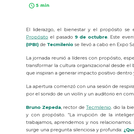
5 min
El liderazgo, el bienestar y el propósito s
Propósito
el pasado
9 de octubre
. Este eve
(IPBI)
de
Tecmilenio
se llevó a cabo en Expo S
La jornada reunió a líderes con propósito, es
transformar la cultura organizacional desde el b
que inspiran a generar impacto positivo dentro y
La apertura comenzó con una sesión de respir
por el sonido de un violín y un auditorio en comp
Bruno Zepeda
, rector de
Tecmilenio
. dio la 
y con propósito. “La irrupción de la intelige
trabajamos, aprendemos y nos relacionamos. P
surge una pregunta silenciosa y profunda:
¿Qué