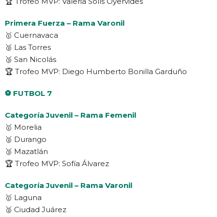
🏆 Trofeo MVP: Valeria Solís Oyervides
Primera Fuerza – Rama Varonil
🥇 Cuernavaca
🥈 Las Torres
🥉 San Nicolás
🏆 Trofeo MVP: Diego Humberto Bonilla Garduño
⚽ FUTBOL 7
Categoría Juvenil – Rama Femenil
🥇 Morelia
🥈 Durango
🥉 Mazatlán
🏆 Trofeo MVP: Sofía Álvarez
Categoría Juvenil – Rama Varonil
🥇 Laguna
🥈 Ciudad Juárez