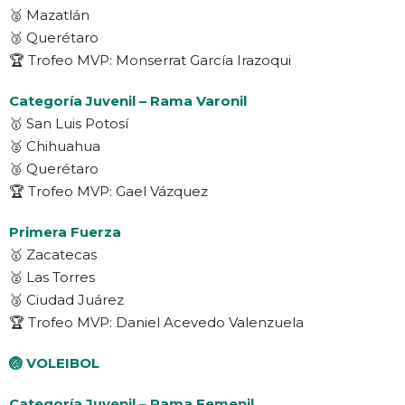
🥈 Mazatlán
🥉 Querétaro
🏆 Trofeo MVP: Monserrat García Irazoqui
Categoría Juvenil – Rama Varonil
🥇 San Luis Potosí
🥈 Chihuahua
🥉 Querétaro
🏆 Trofeo MVP: Gael Vázquez
Primera Fuerza
🥇 Zacatecas
🥈 Las Torres
🥉 Ciudad Juárez
🏆 Trofeo MVP: Daniel Acevedo Valenzuela
🏐 VOLEIBOL
Categoría Juvenil – Rama Femenil