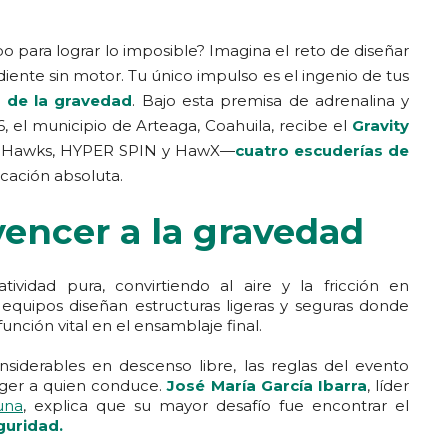
o para lograr lo imposible? Imagina el reto de diseñar
iente sin motor. Tu único impulso es el ingenio de tus
a de la gravedad
. Bajo esta premisa de adrenalina y
, el municipio de Arteaga, Coahuila, recibe el
Gravity
una Hawks, HYPER SPIN y HawX—
cuatro
escuderías de
cación absoluta.
 vencer a la gravedad
tividad pura, convirtiendo al aire y la fricción en
os equipos diseñan estructuras ligeras y seguras donde
nción vital en el ensamblaje final.
siderables en descenso libre, las reglas del evento
eger a quien conduce.
José María García Ibarra
, líder
una
, explica que su mayor desafío fue encontrar el
guridad.