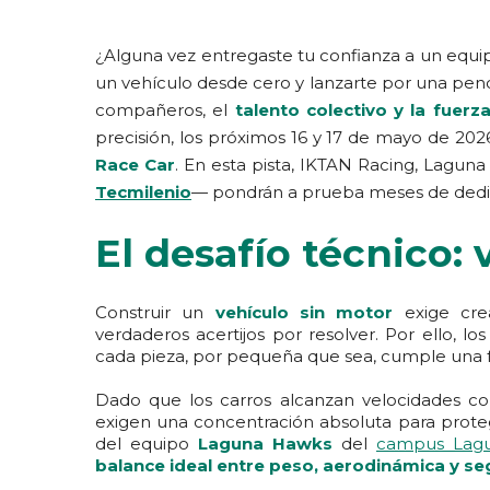
¿Alguna vez entregaste tu confianza a un equip
un vehículo desde cero y lanzarte por una pend
compañeros, el
talento colectivo y la fuerz
precisión, los próximos 16 y 17 de mayo de 2026
Race Car
. En esta pista, IKTAN Racing, Lag
Tecmilenio
— pondrán a prueba meses de dedi
El desafío técnico:
Construir un
vehículo sin motor
exige crea
verdaderos acertijos por resolver. Por ello, l
cada pieza, por pequeña que sea, cumple una fu
Dado que los carros alcanzan velocidades con
exigen una concentración absoluta para prot
del equipo
Laguna Hawks
del
campus Lag
balance ideal entre peso, aerodinámica y se