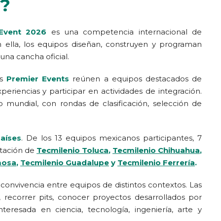
6?
 Event 2026
es una competencia internacional de
n ella, los equipos diseñan, construyen y programan
una cancha oficial.
os
Premier Events
reúnen a equipos destacados de
periencias y participar en actividades de integración.
undial, con rondas de clasificación, selección de
aíses
. De los 13 equipos mexicanos participantes, 7
ntación de
Tecmilenio Toluca
,
Tecmilenio Chihuahua
,
mosa
,
Tecmilenio Guadalupe
y
Tecmilenio Ferrería
.
 convivencia entre equipos de distintos contextos. Las
 recorrer pits, conocer proyectos desarrollados por
eresada en ciencia, tecnología, ingeniería, arte y