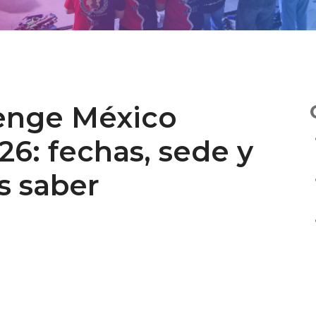
lenge México
6: fechas, sede y
s saber