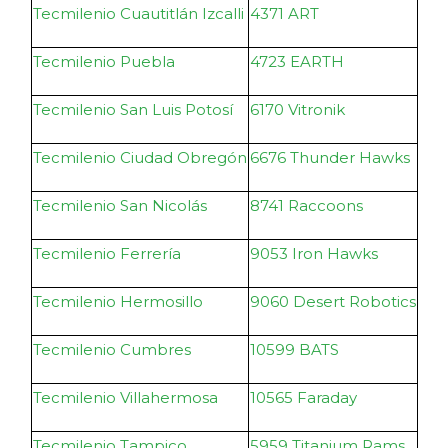
Tecmilenio Cuautitlán Izcalli
4371 ART
Tecmilenio Puebla
4723 EARTH
Tecmilenio San Luis Potosí
6170 Vitronik
Tecmilenio Ciudad Obregón
6676 Thunder Hawks
Tecmilenio San Nicolás
8741 Raccoons
Tecmilenio Ferrería
9053 Iron Hawks
Tecmilenio Hermosillo
9060 Desert Robotics
Tecmilenio Cumbres
10599 BATS
Tecmilenio Villahermosa
10565 Faraday
Tecmilenio Tampico
5959 Titanium Rams