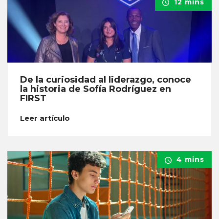
12 mins
De la curiosidad al liderazgo, conoce
la historia de Sofía Rodríguez en
FIRST
Leer artículo
4 mins