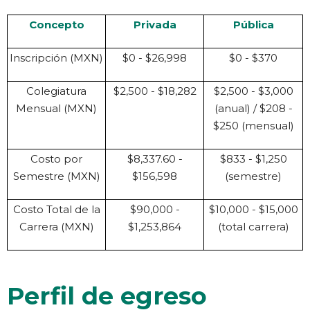
Concepto
Privada
Pública
Inscripción (MXN)
$0 - $26,998
$0 - $370
Colegiatura
$2,500 - $18,282
$2,500 - $3,000
Mensual (MXN)
(anual) / $208 -
$250 (mensual)
Costo por
$8,337.60 -
$833 - $1,250
Semestre (MXN)
$156,598
(semestre)
Costo Total de la
$90,000 -
$10,000 - $15,000
Carrera (MXN)
$1,253,864
(total carrera)
Perfil de egreso